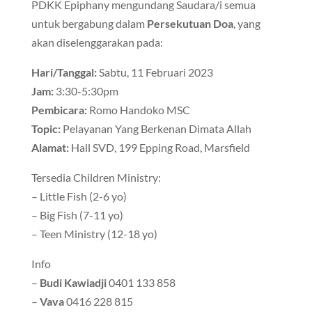
PDKK Epiphany mengundang Saudara/i semua
untuk bergabung dalam
Persekutuan Doa
, yang
akan diselenggarakan pada:
Hari/Tanggal:
Sabtu, 11 Februari 2023
Jam:
3:30-5:30pm
Pembicara:
Romo Handoko MSC
Topic:
Pelayanan Yang Berkenan Dimata Allah
Alamat:
Hall SVD, 199 Epping Road, Marsfield
Tersedia Children Ministry:
– Little Fish (2-6 yo)
– Big Fish (7-11 yo)
– Teen Ministry (12-18 yo)
Info
–
Budi Kawiadji
0401 133 858
–
Vava
0416 228 815