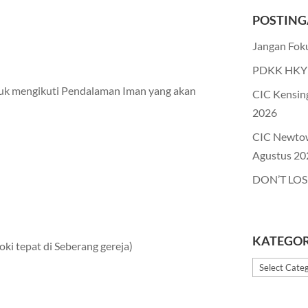
POSTING
Jangan Foku
PDKK HKY 
tuk mengikuti Pendalaman Iman yang akan
CIC Kensin
2026
CIC Newto
Agustus 20
DON’T LOS
KATEGOR
ki tepat di Seberang gereja)
Kategori