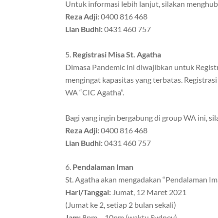
Untuk informasi lebih lanjut, silakan menghub
Reza Adji:
0400 816 468
Lian Budhi:
0431 460 757
Registrasi Misa St. Agatha
Dimasa Pandemic ini diwajibkan untuk Registra
mengingat kapasitas yang terbatas. Registra
WA “CIC Agatha”.
Bagi yang ingin bergabung di group WA ini, s
Reza Adji:
0400 816 468
Lian Budhi:
0431 460 757
Pendalaman Iman
St. Agatha akan mengadakan “Pendalaman Im
Hari/Tanggal:
Jumat, 12 Maret 2021
(Jumat ke 2, setiap 2 bulan sekali)
Jam:
8pm – 10pm (waktu Sydney)