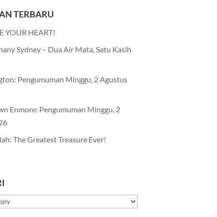
AN TERBARU
E YOUR HEART!
any Sydney – Dua Air Mata, Satu Kasih
gton: Pengumuman Minggu, 2 Agustus
wn Enmore: Pengumuman Minggu, 2
26
lah: The Greatest Treasure Ever!
I