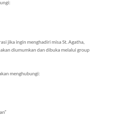
ungi:
si jika ingin menghadiri misa St. Agatha,
si akan diumumkan dan dibuka melalui group
ilakan menghubungi:
an”