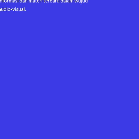
informasi dan materi terbaru
dalam wujud
audio-visual.