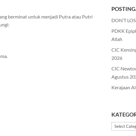
POSTING
ang berminat untuk menjadi Putra atau Putri
DON’T LOS
ungi:
PDKK Epiph
Allah
CIC Kensin
ama.
2026
CIC Newto
Agustus 20
Kerajaan Al
KATEGOR
Kategori