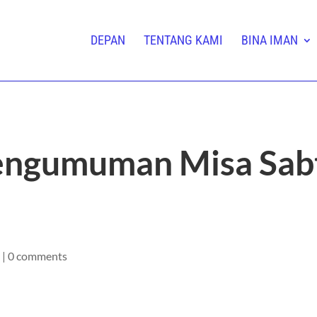
DEPAN
TENTANG KAMI
BINA IMAN
engumuman Misa Sabt
a
|
0 comments