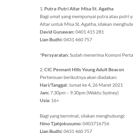
Putra-Putri Altar Misa St. Agatha
Bagi umat yang mempunyai putra atau putri y
Altar untuk Misa St. Agatha, silakan menghub
David Gunawan:
0401 415 281
Lian Budhi:
0431 460 757
*
Persyaratan:
Sudah menerima Komuni Pert
CIC Pennant Hills Young Adult Beacon
Pertemuan berikutnya akan diadakan:
Hari/Tanggal:
Jumat ke 4, 26 Maret 2021
Jam:
7.30pm – 9.30pm (Waktu Sydney)
Usia:
16+
Bagi yang berminat, silakan menghubungi:
Nino Tjahjokusumo:
0403716756
Lian Budhi:
0431 460 757