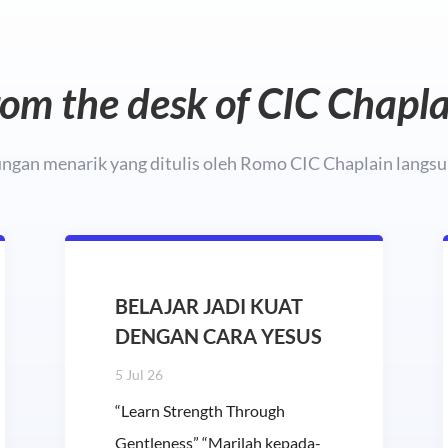
om the desk of CIC Chapl
gan menarik yang ditulis oleh Romo CIC Chaplain langsun
BELAJAR JADI KUAT
DENGAN CARA YESUS
5 Jul 26
“Learn Strength Through
Gentleness” “Marilah kepada-