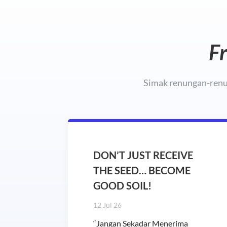
Fr
Simak renungan-renun
DON’T JUST RECEIVE
THE SEED… BECOME
GOOD SOIL!
12 Jul 26
“Jangan Sekadar Menerima