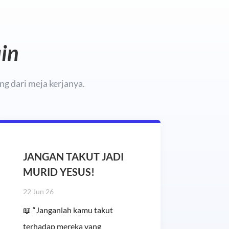
ain
g dari meja kerjanya.
JANGAN TAKUT JADI
MURID YESUS!
22 Jun 26
📖 “Janganlah kamu takut
terhadap mereka yang