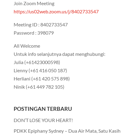
Join Zoom Meeting
https://us02web.zoom.us/j/8402733547
Meeting ID : 8402733547
Password : 398079
All Welcome
Untuk info selanjutnya dapat menghubungi:
Julia ‪(+61423000598‬)
Lienny ‪(+61 416 050 187‬)
Herliani ‪(+61 420 575 898‬)
Ninik ‪(+61 449 782 105‬)
POSTINGAN TERBARU
DON’T LOSE YOUR HEART!
PDKK Epiphany Sydney – Dua Air Mata, Satu Kasih