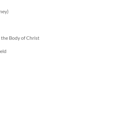
ney)
 the Body of Christ
eld