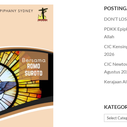
POSTING
DON’T LOS
PDKK Epiph
Allah
CIC Kensin
2026
CIC Newto
Agustus 20
Kerajaan Al
KATEGOR
Kategori