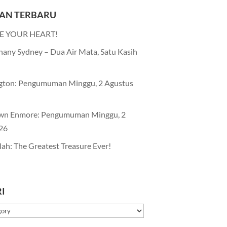
AN TERBARU
E YOUR HEART!
any Sydney – Dua Air Mata, Satu Kasih
gton: Pengumuman Minggu, 2 Agustus
wn Enmore: Pengumuman Minggu, 2
26
lah: The Greatest Treasure Ever!
I