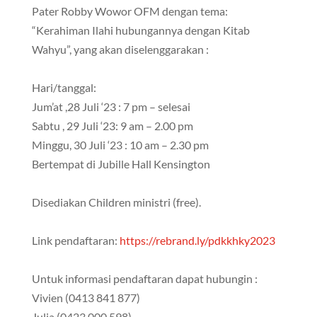
Pater Robby Wowor OFM dengan tema:
“Kerahiman Ilahi hubungannya dengan Kitab
Wahyu”, yang akan diselenggarakan :
Hari/tanggal:
Jum’at ,28 Juli ‘23 : 7 pm – selesai
Sabtu , 29 Juli ‘23: 9 am – 2.00 pm
Minggu, 30 Juli ‘23 : 10 am – 2.30 pm
Bertempat di Jubille Hall Kensington
Disediakan Children ministri (free).
Link pendaftaran:
https://rebrand.ly/pdkkhky2023
Untuk informasi pendaftaran dapat hubungin :
Vivien (0413 841 877)
Julia (0423 000 598)