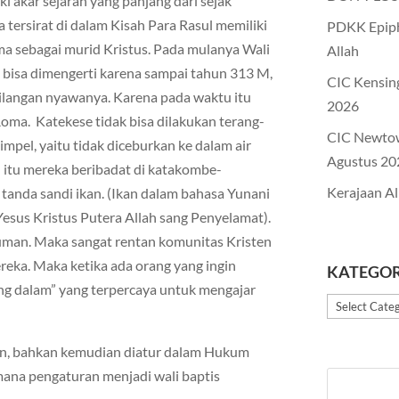
i akar sejarah yang panjang dari sejak
 tersirat di dalam Kisah Para Rasul memiliki
PDKK Epiph
ma sebagai murid Kristus. Pada mulanya Wali
Allah
i bisa dimengerti karena sampai tahun 313 M,
CIC Kensin
ehilangan nyawanya. Karena pada waktu itu
2026
oma. Katekese tidak bisa dilakukan terang-
CIC Newto
impel, yaitu tidak diceburkan ke dalam air
Agustus 20
u itu mereka beribadat di katakombe-
Kerajaan Al
tanda sandi ikan. (Ikan dalam bahasa Yunani
esus Kristus Putera Allah sang Penyelamat).
man. Maka sangat rentan komunitas Kristen
eka. Maka ketika ada orang yang ingin
KATEGOR
ang dalam” yang terpercaya untuk mengajar
Kategori
nkan, bahkan kemudian diatur dalam Hukum
imana pengaturan menjadi wali baptis