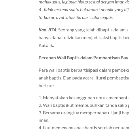
mahakudus, lagipula hidup sesuai dengan iman d
4. tidak terkena suatu hukuman kanonik yang dij
5. bukan ayah atau ibu dari calon baptis.
Kan. 874.
Seorang yang telah dibaptis dalam 
hanya dapat diizinkan menjadi saksi baptis b
Katolik.
Peranan Wali Baptis dalam Pembaptisan Bay
Para wali baptis berpartisipasi dalam pembe
anak baptis. Dan pada acara liturgi pembaptis
berikut:
Menyatakan kesanggupan untuk membantu 
Wali baptis ikut membubuhkan tanda salib p
Bersama orangtua memperbaharui janji bap
iman.
Ikut memegang anak baptis setelah penuanga