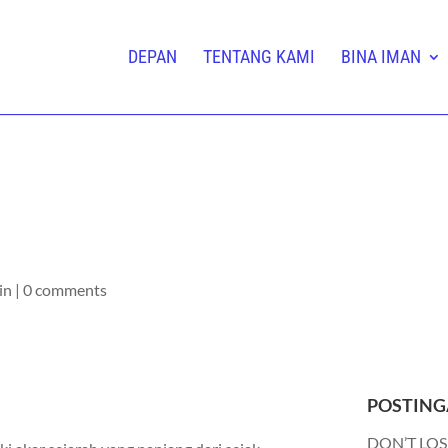
DEPAN
TENTANG KAMI
BINA IMAN
in
|
0 comments
POSTING
DON’T LOS