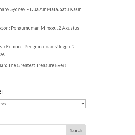
any Sydney – Dua Air Mata, Satu Kasih
gton: Pengumuman Minggu, 2 Agustus
wn Enmore: Pengumuman Minggu, 2
26
lah: The Greatest Treasure Ever!
I