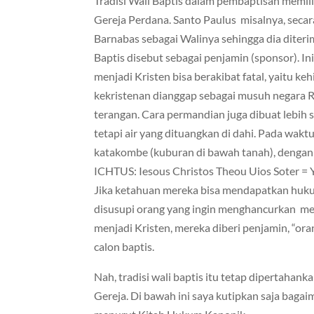
Tradisi Wali Baptis dalam pembaptisan memilik
Gereja Perdana. Santo Paulus misalnya, secara
Barnabas sebagai Walinya sehingga dia diteri
Baptis disebut sebagai penjamin (sponsor). In
menjadi Kristen bisa berakibat fatal, yaitu k
kekristenan dianggap sebagai musuh negara R
terangan. Cara permandian juga dibuat lebih s
tetapi air yang dituangkan di dahi. Pada wakt
katakombe (kuburan di bawah tanah), dengan 
ICHTUS: Iesous Christos Theou Uios Soter = Y
Jika ketahuan mereka bisa mendapatkan huku
disusupi orang yang ingin menghancurkan mer
menjadi Kristen, mereka diberi penjamin, “or
calon baptis.
Nah, tradisi wali baptis itu tetap dipertaha
Gereja. Di bawah ini saya kutipkan saja baga