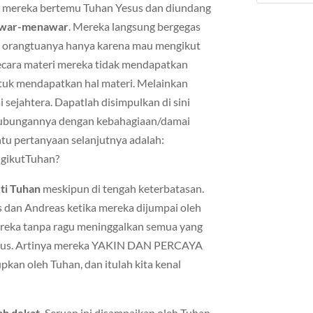
u mereka bertemu Tuhan Yesus dan diundang
 tawar-menawar
. Mereka langsung bergegas
n orangtuanya hanya karena mau mengikut
ecara materi mereka tidak mendapatkan
tuk mendapatkan hal materi. Melainkan
ejahtera. Dapatlah disimpulkan di sini
hubungannya dengan kebahagiaan/damai
ntu pertanyaan selanjutnya adalah:
ngikutTuhan?
ti Tuhan
meskipun di tengah keterbatasan.
s dan Andreas ketika mereka dijumpai oleh
reka tanpa ragu meninggalkan semua yang
Yesus. Artinya mereka YAKIN DAN PERCAYA
pkan oleh Tuhan, dan itulah kita kenal
ah dekat.
Seruan ini disampaikan oleh Tuhan