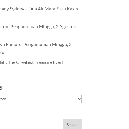
any Sydney – Dua Air Mata, Satu Kasih
gton: Pengumuman Minggu, 2 Agustus
wn Enmore: Pengumuman Minggu, 2
26
lah: The Greatest Treasure Ever!
I