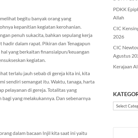
PDKK Epiph
Allah
ta melihat begitu banyak orang yang
ohnya kepanitian kegiatan kerohanian.
CIC Kensin
engan penuh sukacita, bahkan sepulang kerja
2026
t hadir dalam rapat. Pikiran dan Tenagapun
CIC Newto
 hal yang berkaitan finansialpun/keuangan
Agustus 20
ensukseskan kegiatan.
Kerajaan Al
at terlalu jauh sebab di gereja kita ini, kita
mi sendiri semangat itu. Waktu, tanaga, harta
 pelayanan di gereja. Totalitas yang
KATEGOR
an bagi yang melakukannya. Dan sebenarnya
Kategori
orang dalam bacaan Injil kita saat ini yaitu