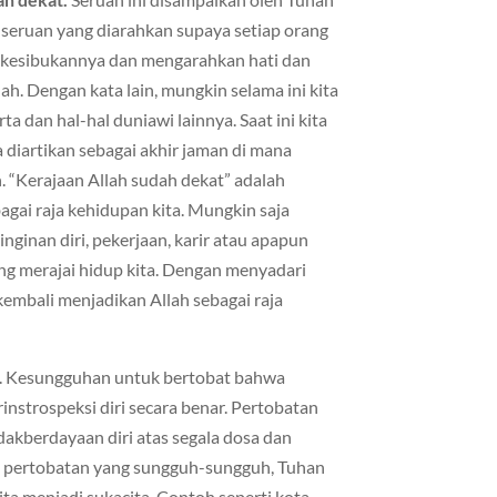
h seruan yang diarahkan supaya setiap orang
 kesibukannya dan mengarahkan hati dan
. Dengan kata lain, mungkin selama ini kita
ta dan hal-hal duniawi lainnya. Saat ini kita
diartikan sebagai akhir jaman di mana
. “Kerajaan Allah sudah dekat” adalah
gai raja kehidupan kita. Mungkin saja
einginan diri, pekerjaan, karir atau apapun
ang merajai hidup kita. Dengan menyadari
embali menjadikan Allah sebagai raja
. Kesungguhan untuk bertobat bahwa
nstrospeksi diri secara benar. Pertobatan
dakberdayaan diri atas segala dosa dan
m pertobatan yang sungguh-sungguh, Tuhan
a menjadi sukacita. Contoh seperti kota