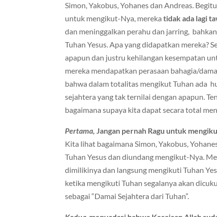
Simon, Yakobus, Yohanes dan Andreas. Begit
untuk mengikut-Nya, mereka
tidak ada lagi
dan meninggalkan perahu dan jarring, bahka
Tuhan Yesus. Apa yang didapatkan mereka? S
apapun dan justru kehilangan kesempatan un
mereka mendapatkan perasaan bahagia/damai s
bahwa dalam totalitas mengikut Tuhan ada 
sejahtera yang tak ternilai dengan apapun. Te
bagaimana supaya kita dapat secara total me
Pertama,
Jangan pernah Ragu untuk mengiku
Kita lihat bagaimana Simon, Yakobus, Yohane
Tuhan Yesus dan diundang mengikut-Nya. Me
dimilikinya dan langsung mengikuti Tuhan 
ketika mengikuti Tuhan segalanya akan dicuku
sebagai “Damai Sejahtera dari Tuhan”.
Kedua
,
menyadari bahwa Kerajaan Allah sud