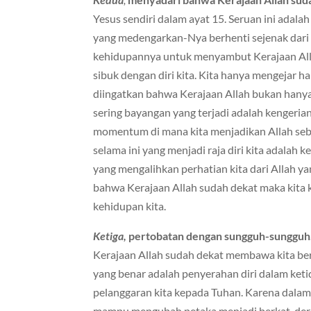
Yesus sendiri dalam ayat 15. Seruan ini adala
yang medengarkan-Nya berhenti sejenak dari
kehidupannya untuk menyambut Kerajaan Allah
sibuk dengan diri kita. Kita hanya mengejar har
diingatkan bahwa Kerajaan Allah bukan hanya 
sering bayangan yang terjadi adalah kengerian
momentum di mana kita menjadikan Allah seba
selama ini yang menjadi raja diri kita adalah k
yang mengalihkan perhatian kita dari Allah y
bahwa Kerajaan Allah sudah dekat maka kita k
kehidupan kita.
Ketiga,
pertobatan dengan sungguh-sungguh
Kerajaan Allah sudah dekat membawa kita beri
yang benar adalah penyerahan diri dalam keti
pelanggaran kita kepada Tuhan. Karena dala
mampu mengubah petaka menjadi berkat, derit