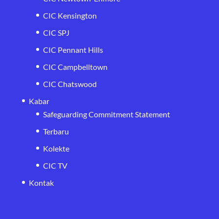
CIC Kensington
CIC SPJ
CIC Pennant Hills
CIC Campbelltown
CIC Chatswood
Kabar
Safeguarding Commitment Statement
Terbaru
Kolekte
CIC TV
Kontak