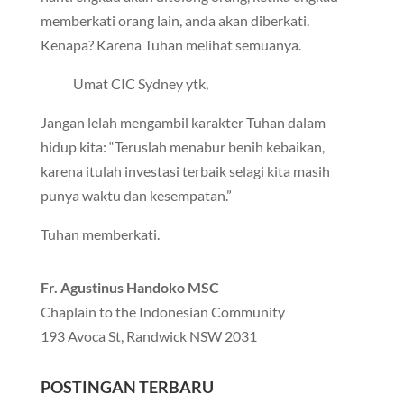
memberkati orang lain, anda akan diberkati.
Kenapa? Karena Tuhan melihat semuanya.
Umat CIC Sydney ytk,
Jangan lelah mengambil karakter Tuhan dalam
hidup kita: “Teruslah menabur benih kebaikan,
karena itulah investasi terbaik selagi kita masih
punya waktu dan kesempatan.”
Tuhan memberkati.
Fr. Agustinus Handoko MSC
Chaplain to the Indonesian Community
193 Avoca St, Randwick NSW 2031
POSTINGAN TERBARU