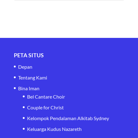
PETA SITUS
Depan
Tentang Kami
Bina Iman
Bel Cantare Choir
Couple for Christ
Kelompok Pendalaman Alkitab Sydney
Keluarga Kudus Nazareth