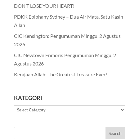
DON’T LOSE YOUR HEART!
PDKK Epiphany Sydney – Dua Air Mata, Satu Kasih
Allah
CIC Kensington: Pengumuman Minggu, 2 Agustus
2026
CIC Newtown Enmore: Pengumuman Minggu, 2
Agustus 2026
Kerajaan Allah: The Greatest Treasure Ever!
KATEGORI
Kategori