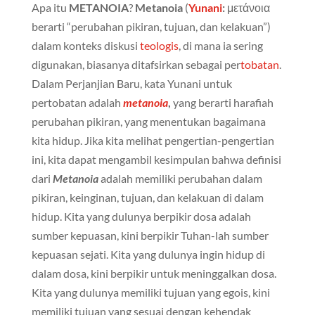
Apa itu
METANOIA
?
Metanoia
(
Yunani
:
μετάνοια
berarti “perubahan pikiran, tujuan, dan kelakuan”)
dalam konteks diskusi
teologis
, di mana ia sering
digunakan, biasanya ditafsirkan sebagai per
tobatan
.
Dalam Perjanjian Baru, kata Yunani untuk
pertobatan adalah
metanoia
,
yang berarti harafiah
perubahan pikiran, yang menentukan bagaimana
kita hidup. Jika kita melihat pengertian-pengertian
ini, kita dapat mengambil kesimpulan bahwa definisi
dari
Metanoia
adalah memiliki perubahan dalam
pikiran, keinginan, tujuan, dan kelakuan di dalam
hidup. Kita yang dulunya berpikir dosa adalah
sumber kepuasan, kini berpikir Tuhan-lah sumber
kepuasan sejati. Kita yang dulunya ingin hidup di
dalam dosa, kini berpikir untuk meninggalkan dosa.
Kita yang dulunya memiliki tujuan yang egois, kini
memiliki tujuan yang sesuai dengan kehendak