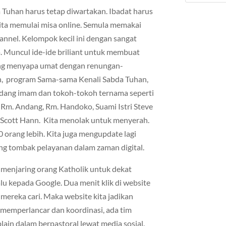
 Tuhan harus tetap diwartakan. Ibadat harus
 kita memulai misa online. Semula memakai
nel. Kelompok kecil ini dengan sangat
a. Muncul ide-ide briliant untuk membuat
ang menyapa umat dengan renungan-
h, program Sama-sama Kenali Sabda Tuhan,
dang imam dan tokoh-tokoh ternama seperti
 Rm. Andang, Rm. Handoko, Suami Istri Steve
 Scott Hann. Kita menolak untuk menyerah.
orang lebih. Kita juga mengupdate lagi
ung tombak pelayanan dalam zaman digital.
 menjaring orang Katholik untuk dekat
u kepada Google. Dua menit klik di website
ereka cari. Maka website kita jadikan
 memperlancar dan koordinasi, ada tim
ain dalam berpastoral lewat media sosial.