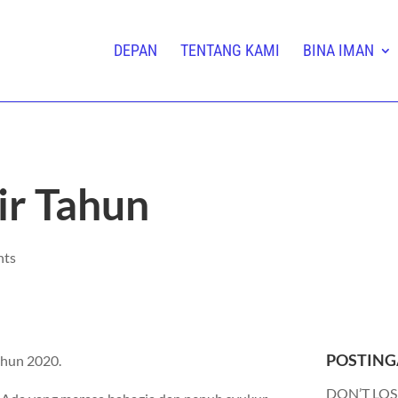
DEPAN
TENTANG KAMI
BINA IMAN
r Tahun
nts
POSTING
ahun 2020.
DON’T LOS