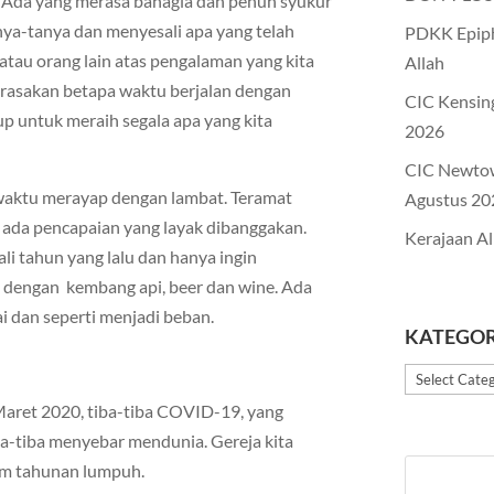
. Ada yang merasa bahagia dan penuh syukur
anya-tanya dan menyesali apa yang telah
PDKK Epiph
atau orang lain atas pengalaman yang kita
Allah
merasakan betapa waktu berjalan dengan
CIC Kensin
up untuk meraih segala apa yang kita
2026
CIC Newto
 waktu merayap dengan lambat. Teramat
Agustus 20
k ada pencapaian yang layak dibanggakan.
Kerajaan Al
li tahun yang lalu dan hanya ingin
 dengan kembang api, beer dan wine. Ada
i dan seperti menjadi beban.
KATEGOR
Kategori
aret 2020, tiba-tiba COVID-19, yang
ba-tiba menyebar mendunia. Gereja kita
ram tahunan lumpuh.