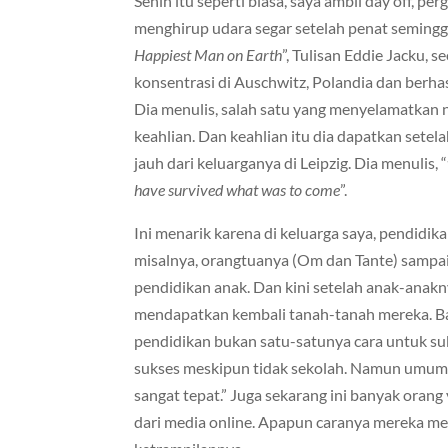
Senin itu seperti biasa, saya ambil day off, p
menghirup udara segar setelah penat seminggu
Happiest Man on Earth
”, Tulisan Eddie Jacku,
konsentrasi di Auschwitz, Polandia dan berhasi
Dia menulis, salah satu yang menyelamatkan 
keahlian. Dan keahlian itu dia dapatkan setel
jauh dari keluarganya di Leipzig. Dia menulis, “
have survived what was to come
”.
Ini menarik karena di keluarga saya, pendidi
misalnya, orangtuanya (Om dan Tante) sampa
pendidikan anak. Dan kini setelah anak-anaknya
mendapatkan kembali tanah-tanah mereka. Bah
pendidikan bukan satu-satunya cara untuk su
sukses meskipun tidak sekolah. Namun umumn
sangat tepat.” Juga sekarang ini banyak orang
dari media online. Apapun caranya mereka m