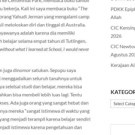
ergi ke Centennial Park; membaca buku sambil
 bekerja. Kali ini saya membaca buku “
The
PDKK Epiph
 seorang Yahudi Jerman yang mengalami camp
Allah
l meloloskan diri dan tinggal di Australia.
CIC Kensin
nyawanya adalah karena dia memiliki
2026
ah belajar selama empat tahun di Tutlingen,
CIC Newto
without what I learned at School, I would never
Agustus 20
Kerajaan Al
kan juga dinomor satukan. Sepupu saya
i menggadaikan seluruh tanahnya untuk
 selelsai studi dan belajar, mereka bisa
KATEGOR
kan bisa membeli lebih luas lagi. Tentu
kses. Ada juga orang yang sangat hebat dan
Kategori
ya mereka “sangat istimewa di waktu yang
 yang menjadi terampil karena belajar sendiri
enjadi istimewa karena pengetahuan dan