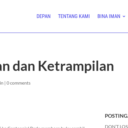
DEPAN
TENTANG KAMI
BINA IMAN
an dan Ketrampilan
in
|
0 comments
POSTING
DON’T LOS