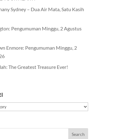
any Sydney – Dua Air Mata, Satu Kasih
gton: Pengumuman Minggu, 2 Agustus
wn Enmore: Pengumuman Minggu, 2
26
lah: The Greatest Treasure Ever!
I