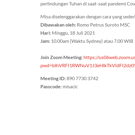
perlindungan Tuhan di saat-saat pandemi Cov
Misa diselenggarakan dengan cara yang seder
Dibawakan oleh:
Romo Petrus Suroto MSC
Hari:
Minggu, 18 Juli 2021
Jam:
10.00am (Waktu Sydney) atau 7.00 WIB
Join Zoom Meeting:
https://us06web.zoom.
pwd=blhVRFI1RWNuV1J3eHlkTkVIdFI2dz0
Meeting ID:
890 7730 3742
Passcode:
misacic