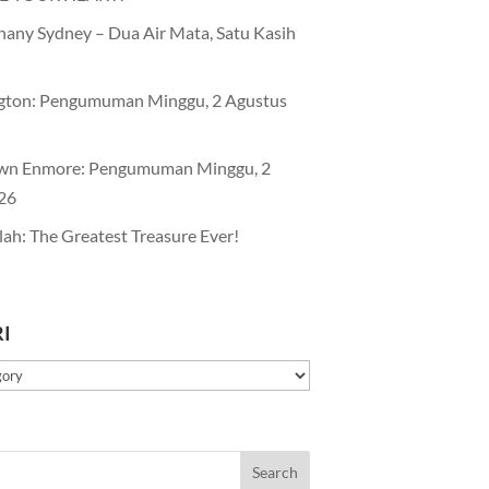
any Sydney – Dua Air Mata, Satu Kasih
gton: Pengumuman Minggu, 2 Agustus
wn Enmore: Pengumuman Minggu, 2
26
lah: The Greatest Treasure Ever!
I