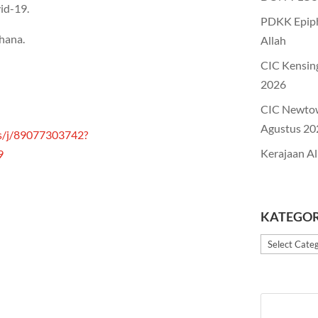
id-19.
PDKK Epiph
hana.
Allah
CIC Kensin
2026
CIC Newto
Agustus 20
us/j/89077303742?
Kerajaan Al
9
KATEGOR
Kategori