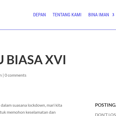
DEPAN
TENTANG KAMI
BINA IMAN
 BIASA XVI
n
|
0 comments
POSTING
 dalam suasana lockdown, mari kita
untuk memohon keselamatan dan
DON’T LOS