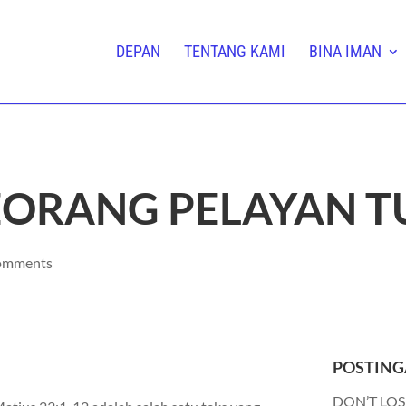
DEPAN
TENTANG KAMI
BINA IMAN
EORANG PELAYAN 
omments
POSTING
DON’T LOS