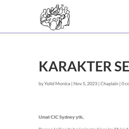
KARAKTER S
by
Yolid Monica
|
Nov 5, 2023
|
Chaplain
|
0 c
Umat CIC Sydney ytk,