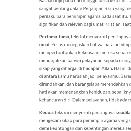
Bacaan Injil pada hari minggu biasa ke 31 ini,
sangat penting dalam Perjanjian Baru yang me
perilaku para pemimpin agama pada saat itu. T
signifikan dan relevan bagi umat Kristiani saat 
Pertama-tama
, teks ini menyoroti pentingny
umat
. Yesus menegaskan bahwa para pemimp
mempertontonkan kekuasaan mereka seharusnya
menunjukkan bahwa pelayanan kepada orang l
sikap yang dihargai di hadapan Allah. Hal ini
di antara kamu haruslah jadi pelayanmu. Bara
direndahkan, dan barangsiapa merendahkan dir
hati akan memenangkan kehidupan, sebalikny
kehancuran diri. Dalam pelayanan, tidak ada t
Kedua,
teks ini menyoroti pentingnya
keadila
mengecam sikap para pemimpin agama yang s
demi keuntungan dan kepentingan mereka sen