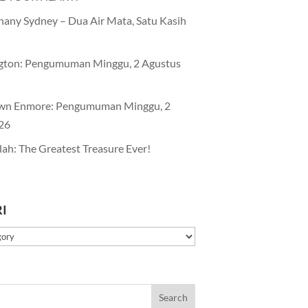
any Sydney – Dua Air Mata, Satu Kasih
gton: Pengumuman Minggu, 2 Agustus
wn Enmore: Pengumuman Minggu, 2
26
lah: The Greatest Treasure Ever!
I