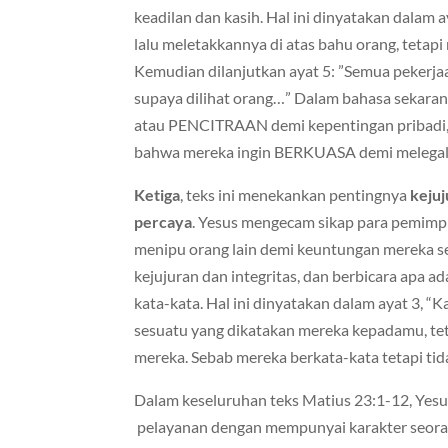
keadilan dan kasih. Hal ini dinyatakan dalam
lalu meletakkannya di atas bahu orang, tetap
Kemudian dilanjutkan ayat 5: ”Semua pekerj
supaya dilihat orang…” Dalam bahasa sekara
atau PENCITRAAN demi kepentingan pribadi,
bahwa mereka ingin BERKUASA demi melegalk
Ketiga
, teks ini menekankan pentingnya
kejuj
percaya
. Yesus mengecam sikap para pemimp
menipu orang lain demi keuntungan mereka se
kejujuran dan integritas, dan berbicara apa 
kata-kata. Hal ini dinyatakan dalam ayat 3, “K
sesuatu yang dikatakan mereka kepadamu, te
mereka. Sebab mereka berkata-kata tetapi tid
Dalam keseluruhan teks Matius 23:1-12, Yes
pelayanan dengan mempunyai karakter seorang 