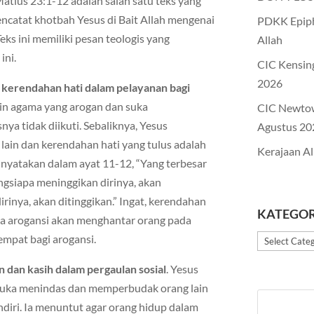
 Matius 23:1-12 adalah salah satu teks yang
ncatat khotbah Yesus di Bait Allah mengenai
PDKK Epiph
eks ini memiliki pesan teologis yang
Allah
ini.
CIC Kensin
2026
a
kerendahan hati dalam pelayanan bagi
in agama yang arogan dan suka
CIC Newto
 tidak diikuti. Sebaliknya, Yesus
Agustus 20
ain dan kerendahan hati yang tulus adalah
Kerajaan Al
 dinyatakan dalam ayat 11-12, “Yang terbesar
ngsiapa meninggikan dirinya, akan
inya, akan ditinggikan.” Ingat, kerendahan
KATEGOR
a arogansi akan menghantar orang pada
empat bagi arogansi.
Kategori
n dan kasih dalam pergaulan sosial
. Yesus
uka menindas dan memperbudak orang lain
diri. Ia menuntut agar orang hidup dalam