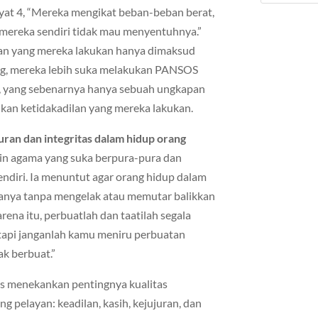
 ayat 4, “Mereka mengikat beban-beban berat,
i mereka sendiri tidak mau menyentuhnya.”
aan yang mereka lakukan hanya dimaksud
ng, mereka lebih suka melakukan PANSOS
 yang sebenarnya hanya sebuah ungkapan
an ketidakadilan yang mereka lakukan.
uran dan integritas dalam hidup orang
in agama yang suka berpura-pura dan
ndiri. Ia menuntut agar orang hidup dalam
adanya tanpa mengelak atau memutar balikkan
arena itu, perbuatlah dan taatilah segala
tapi janganlah kamu meniru perbuatan
ak berbuat.”
us menekankan pentingnya kualitas
pelayan: keadilan, kasih, kejujuran, dan