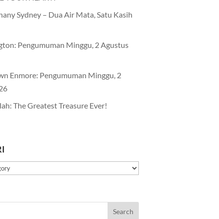
any Sydney – Dua Air Mata, Satu Kasih
gton: Pengumuman Minggu, 2 Agustus
wn Enmore: Pengumuman Minggu, 2
26
lah: The Greatest Treasure Ever!
I