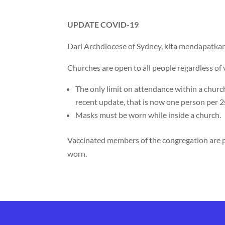
UPDATE COVID-19
Dari Archdiocese of Sydney, kita mendapatkan
Churches are open to all people regardless of 
The only limit on attendance within a church
recent update, that is now one person per 
Masks must be worn while inside a church.
Vaccinated members of the congregation are pe
worn.