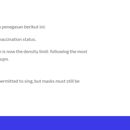
 penegasan berikut ini:
vaccination status.
 is now the density limit: following the most
2sqm.
rmitted to sing, but masks must still be