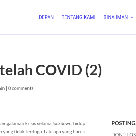
DEPAN
TENTANG KAMI
BINA IMAN
etelah COVID (2)
ain
|
0 comments
POSTING
 pengalaman krisis selama
lockdown
, hidup
 yang tidak terduga. Lalu apa yang harus
DON’T LOS