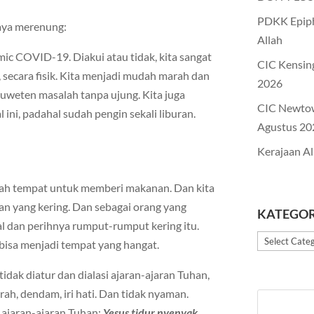
PDKK Epiph
aya merenung:
Allah
mic COVID-19. Diakui atau tidak, kita sangat
CIC Kensin
 secara fisik. Kita menjadi mudah marah dan
2026
ruweten masalah tanpa ujung. Kita juga
CIC Newto
l ini, padahal sudah pengin sekali liburan.
Agustus 20
Kerajaan Al
lah tempat untuk memberi makanan. Dan kita
n yang kering. Dan sebagai orang yang
KATEGOR
al dan perihnya rumput-rumput kering itu.
Kategori
u bisa menjadi tempat yang hangat.
 tidak diatur dan dialasi ajaran-ajaran Tuhan,
ah, dendam, iri hati. Dan tidak nyaman.
n ajaran-ajaran Tuhan:
Yesus tidur nyenyak
.