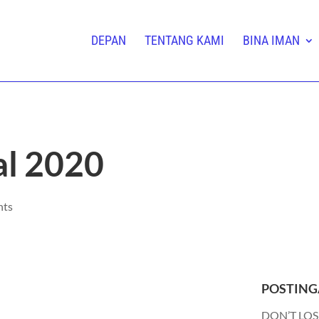
DEPAN
TENTANG KAMI
BINA IMAN
al 2020
nts
POSTING
DON’T LOS