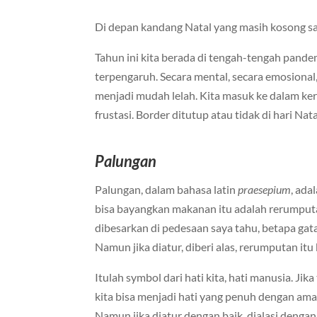
Di depan kandang Natal yang masih kosong s
Tahun ini kita berada di tengah-tengah pande
terpengaruh. Secara mental, secara emosional,
menjadi mudah lelah. Kita masuk ke dalam ke
frustasi. Border ditutup atau tidak di hari Nata
Palungan
Palungan, dalam bahasa latin
praesepium
, ada
bisa bayangkan makanan itu adalah rerumputa
dibesarkan di pedesaan saya tahu, betapa gat
Namun jika diatur, diberi alas, rerumputan it
Itulah symbol dari hati kita, hati manusia. Jika
kita bisa menjadi hati yang penuh dengan amar
Namun jika diatur dengan baik, dialasi denga