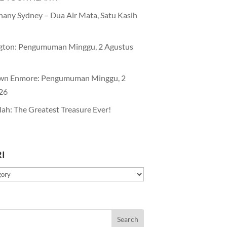
any Sydney – Dua Air Mata, Satu Kasih
gton: Pengumuman Minggu, 2 Agustus
wn Enmore: Pengumuman Minggu, 2
26
lah: The Greatest Treasure Ever!
I