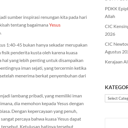
PDKK Epiph
Allah
adi sumber inspirasi renungan kita pada hari
 kisah tentang bagaimana
Yesus
CIC Kensin
.
2026
CIC Newto
arkus 1:40-45 bukan hanya sekadar merupakan
Agustus 20
fisik penderita kusta oleh karena kuasa
 hal yang lebih penting untuk disampaikan
Kerajaan Al
entingnya iman sejati, yang tercermin ketika
 setelah menerima berkat penyembuhan dari
KATEGOR
enjadi lambang pribadi, yang memiliki iman
Kategori
gaimana, dia memohon kepada Yesus dengan
 biasa. Dengan kepercayaan yang penuh,
n sangat percaya bahwa kuasa Yesus dapat
ersebut. Ketulusan hatinya tersebut