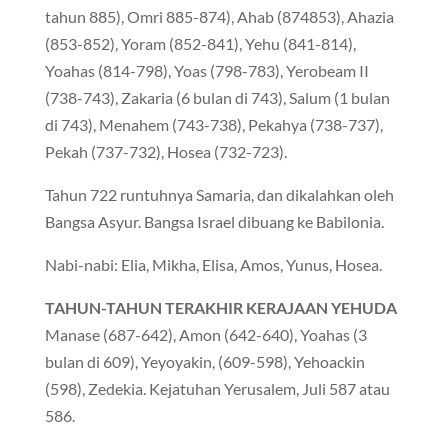
tahun 885), Omri 885-874), Ahab (874853), Ahazia
(853-852), Yoram (852-841), Yehu (841-814),
Yoahas (814-798), Yoas (798-783), Yerobeam II
(738-743), Zakaria (6 bulan di 743), Salum (1 bulan
di 743), Menahem (743-738), Pekahya (738-737),
Pekah (737-732), Hosea (732-723).
Tahun 722 runtuhnya Samaria, dan dikalahkan oleh
Bangsa Asyur. Bangsa Israel dibuang ke Babilonia.
Nabi-nabi: Elia, Mikha, Elisa, Amos, Yunus, Hosea.
TAHUN-TAHUN TERAKHIR KERAJAAN YEHUDA
Manase (687-642), Amon (642-640), Yoahas (3
bulan di 609), Yeyoyakin, (609-598), Yehoackin
(598), Zedekia. Kejatuhan Yerusalem, Juli 587 atau
586.