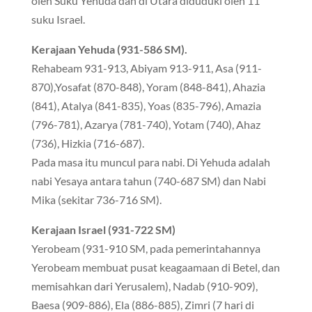
oleh Suku Yehuda dan di Utara diduduki oleh 11
suku Israel.
Kerajaan Yehuda (931-586 SM).
Rehabeam 931-913, Abiyam 913-911, Asa (911-
870),Yosafat (870-848), Yoram (848-841), Ahazia
(841), Atalya (841-835), Yoas (835-796), Amazia
(796-781), Azarya (781-740), Yotam (740), Ahaz
(736), Hizkia (716-687).
Pada masa itu muncul para nabi. Di Yehuda adalah
nabi Yesaya antara tahun (740-687 SM) dan Nabi
Mika (sekitar 736-716 SM).
Kerajaan Israel (931-722 SM)
Yerobeam (931-910 SM, pada pemerintahannya
Yerobeam membuat pusat keagaamaan di Betel, dan
memisahkan dari Yerusalem), Nadab (910-909),
Baesa (909-886), Ela (886-885), Zimri (7 hari di