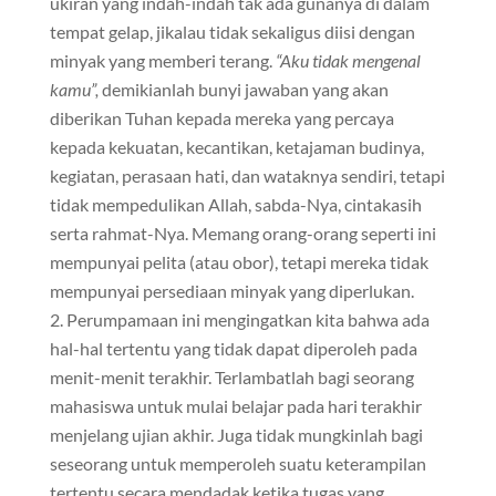
ukiran yang indah-indah tak ada gunanya di dalam
tempat gelap, jikalau tidak sekaligus diisi dengan
minyak yang memberi terang.
“Aku tidak mengenal
kamu”,
demikianlah bunyi jawaban yang akan
diberikan Tuhan kepada mereka yang percaya
kepada kekuatan, kecantikan, ketajaman budinya,
kegiatan, perasaan hati, dan wataknya sendiri, tetapi
tidak mempedulikan Allah, sabda-Nya, cintakasih
serta rahmat-Nya. Memang orang-orang seperti ini
mempunyai pelita (atau obor), tetapi mereka tidak
mempunyai persediaan minyak yang diperlukan.
Perumpamaan ini mengingatkan kita bahwa ada
hal-hal tertentu yang tidak dapat diperoleh pada
menit-menit terakhir. Terlambatlah bagi seorang
mahasiswa untuk mulai belajar pada hari terakhir
menjelang ujian akhir. Juga tidak mungkinlah bagi
seseorang untuk memperoleh suatu keterampilan
tertentu secara mendadak ketika tugas yang