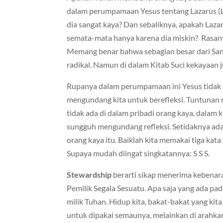
dalam perumpamaan Yesus tentang Lazarus (Lk
dia sangat kaya? Dan sebaliknya, apakah Laz
semata-mata hanya karena dia miskin? Rasany
Memang benar bahwa sebagian besar dari Sant
radikal. Namun di dalam Kitab Suci kekayaan j
Rupanya dalam perumpamaan ini Yesus tidak 
mengundang kita untuk berefleksi. Tuntunan r
tidak ada di dalam pribadi orang kaya, dalam k
sungguh mengundang refleksi. Setidaknya ada
orang kaya itu. Baiklah kita memakai tiga kata
Supaya mudah diingat singkatannya: S S S.
Stewardship
berarti sikap menerima kebena
Pemilik Segala Sesuatu. Apa saja yang ada pad
milik Tuhan. Hidup kita, bakat-bakat yang kit
untuk dipakai semaunya, melainkan di arahka