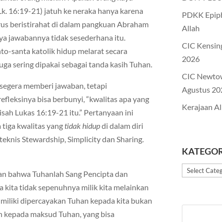
. 16:19-21) jatuh ke neraka hanya karena
PDKK Epiph
arus beristirahat di dalam pangkuan Abraham
Allah
a jawabannya tidak sesederhana itu.
CIC Kensin
o-santa katolik hidup melarat secara
2026
uga sering dipakai sebagai tanda kasih Tuhan.
CIC Newto
segera memberi jawaban, tetapi
Agustus 20
efleksinya bisa berbunyi, “kwalitas apa yang
Kerajaan Al
isah Lukas 16:19-21 itu.” Pertanyaan ini
 tiga kwalitas yang
tidak hidup
di dalam diri
 teknis Stewardship, Simplicity dan Sharing.
KATEGOR
Kategori
ran bahwa Tuhanlah Sang Pencipta dan
a kita tidak sepenuhnya milik kita melainkan
a miliki dipercayakan Tuhan kepada kita bukan
n kepada maksud Tuhan, yang bisa