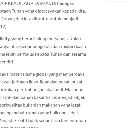
INTA + KEADILAN = DAMAI. Di hadapan
ciptaan Tuhan yang dipercayakan kepada kita.
ih Tuhan; dan kita dituntut untuk menjadi
12).
icity,
yang berarti hidup bersahaja. Kalau
nyalah sekedar pengelola dari misteri kasih
rena lebih berfokus kepada Tuhan dan sesama
sendiri.
udaya materialisme global yang memperdaya
ewat jaringan iklan-iklan dan pusat-pusat
ibutuhkan pertimbangan akal budi. Makanan,
 listrik dan bahan bakar harus menjadi objek
 berkwalitas bukanlah makanan yang lezat
 paling mahal, rumah yang baik dan sehat
enjadi kreatif tidak senantiasa bersentuhan
nyentuh ranah rohani.