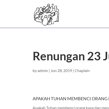
Renungan 23 J
by
admin
|
Jun 28, 2019
|
Chaplain
APAKAH TUHAN MEMBENCI ORANG 
Apakah Tuhan membenci orang kaya dan menci