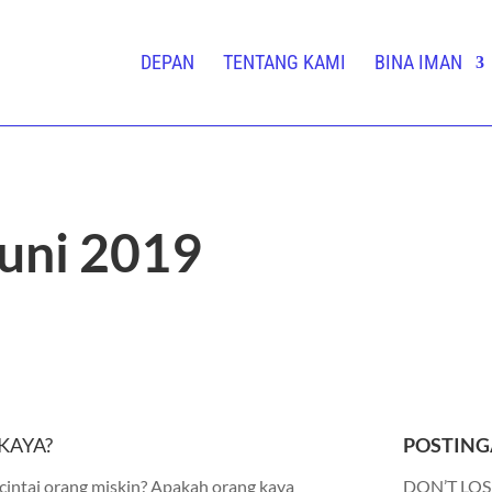
DEPAN
TENTANG KAMI
BINA IMAN
uni 2019
KAYA?
POSTING
ntai orang miskin? Apakah orang kaya
DON’T LOS