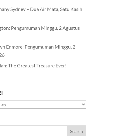
any Sydney – Dua Air Mata, Satu Kasih
gton: Pengumuman Minggu, 2 Agustus
wn Enmore: Pengumuman Minggu, 2
26
lah: The Greatest Treasure Ever!
I