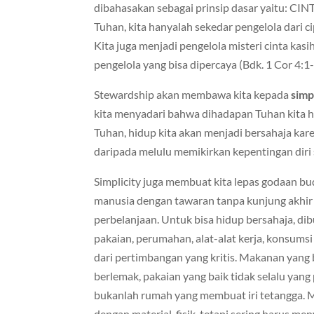
dibahasakan sebagai prinsip dasar yaitu: C
Tuhan, kita hanyalah sekedar pengelola dari 
Kita juga menjadi pengelola misteri cinta kas
pengelola yang bisa dipercaya (Bdk. 1 Cor 4:1-
Stewardship akan membawa kita kepada
simpl
kita menyadari bahwa dihadapan Tuhan kita ha
Tuhan, hidup kita akan menjadi bersahaja ka
daripada melulu memikirkan kepentingan diri 
Simplicity juga membuat kita lepas godaan b
manusia dengan tawaran tanpa kunjung akhir l
perbelanjaan. Untuk bisa hidup bersahaja, d
pakaian, perumahan, alat-alat kerja, konsumsi
dari pertimbangan yang kritis. Makanan yang
berlemak, pakaian yang baik tidak selalu yang
bukanlah rumah yang membuat iri tetangga. M
dengan material-fisik, tetapi sering harus me